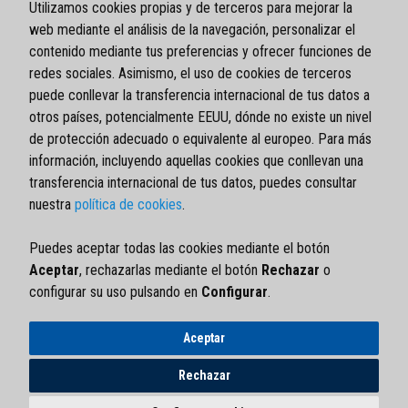
Utilizamos cookies propias y de terceros para mejorar la
web mediante el análisis de la navegación, personalizar el
contenido mediante tus preferencias y ofrecer funciones de
redes sociales. Asimismo, el uso de cookies de terceros
puede conllevar la transferencia internacional de tus datos a
otros países, potencialmente EEUU, dónde no existe un nivel
de protección adecuado o equivalente al europeo. Para más
información, incluyendo aquellas cookies que conllevan una
transferencia internacional de tus datos, puedes consultar
nuestra
política de cookies
.
Aviso legal
Política de privacidad
Puedes aceptar todas las cookies mediante el botón
Política de cookies
Aceptar
, rechazarlas mediante el botón
Rechazar
o
Política de garantía
configurar su uso pulsando en
Configurar
.
Política de calidad
Formulario RMA
Aceptar
Rechazar
COELBO CONTROL SYSTEM, S.L.
Ctra. de Rubí, 288 (Pol. Ind. Can Guitard)