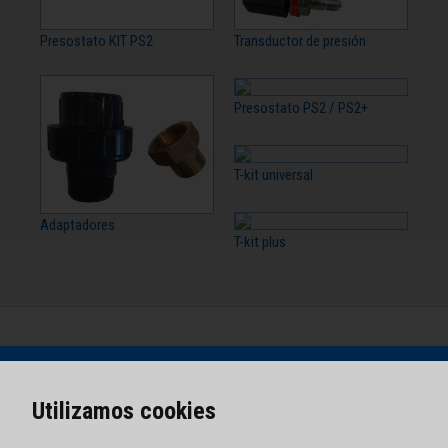
Presostato KIT PS2
Transductor de presión
Presostato PS2 / PS2+
T-kit universal
Adaptadores
T-kit plus
Utilizamos cookies