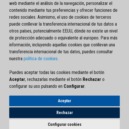
web mediante el análisis de la navegación, personalizar el
contenido mediante tus preferencias y ofrecer funciones de
redes sociales. Asimismo, el uso de cookies de terceros
puede conllevar la transferencia internacional de tus datos a
otros países, potencialmente EEUU, dónde no existe un nivel
de protección adecuado o equivalente al europeo. Para más
información, incluyendo aquellas cookies que conllevan una
transferencia internacional de tus datos, puedes consultar
nuestra
política de cookies
.
Aviso legal
Política de privacidad
Puedes aceptar todas las cookies mediante el botón
Política de cookies
Aceptar
, rechazarlas mediante el botón
Rechazar
o
Política de garantía
configurar su uso pulsando en
Configurar
.
Política de calidad
Formulario RMA
Aceptar
Rechazar
COELBO CONTROL SYSTEM, S.L.
Ctra. de Rubí, 288 (Pol. Ind. Can Guitard)
Configurar cookies
08228 Terrassa (SPAIN)